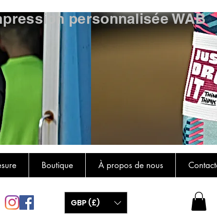
mpression personnalisée WAB
esure
Boutique
À propos de nous
Contact
GBP (£)