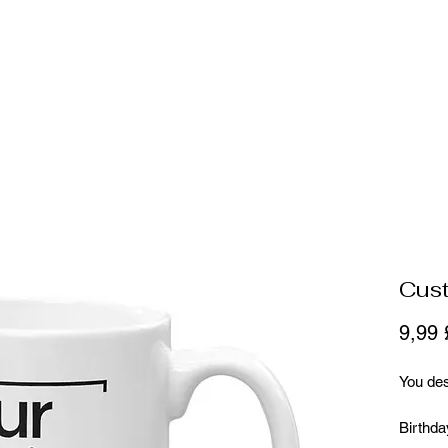
uées pour
plus
Cus
9,99
You des
Birthda