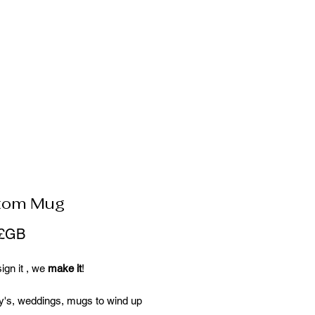
tom Mug
Prix
 £GB
ign it , we
make it
!
y's, weddings, mugs to wind up