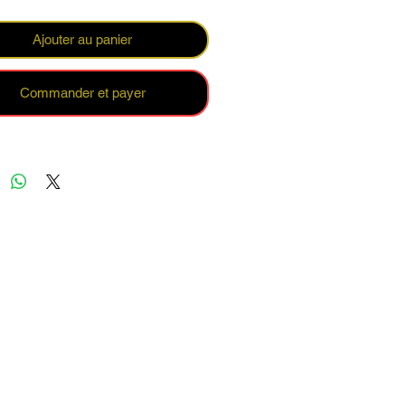
ork mates whatever the occassion
 see you've got a top quality mug!
Ajouter au panier
Commander et payer