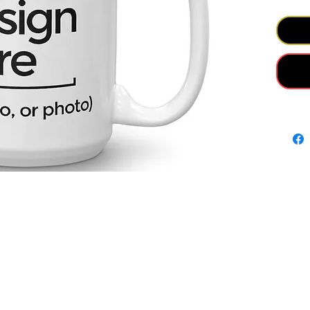
your w
we will