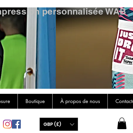
mpression personnalisée WAB
esure
Boutique
À propos de nous
Contact
GBP (£)