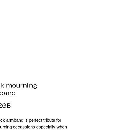
ck mourning
band
Prix
 £GB
ck armband is perfect tribute for
urning occassions especially when