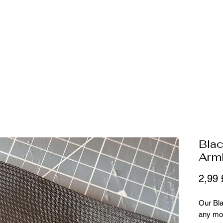
uées pour
plus
Bla
Arm
2,99
Our Bla
any mo