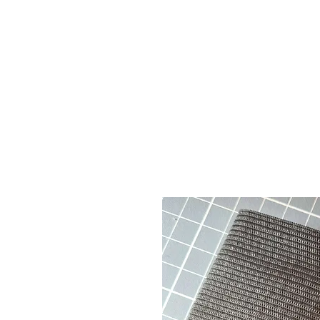
Des réductions seront
automatiquement appliq
les commandes de 6 et 