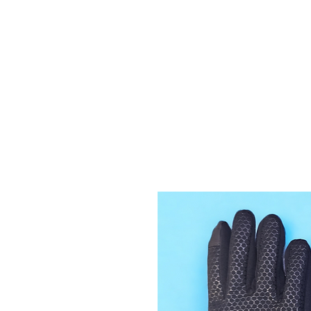
Des réductions seront
automatiquement appliq
les commandes de 6 et 