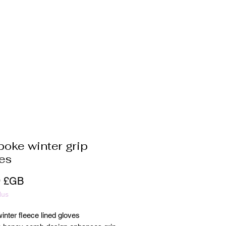
oke winter grip
es
Prix
9 £GB
lus
nter fleece lined gloves