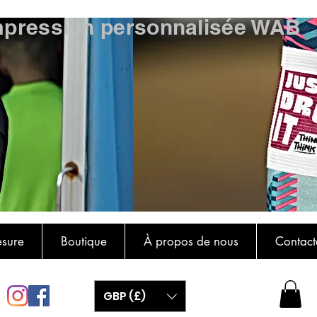
mpression personnalisée WAB
esure
Boutique
À propos de nous
Contact
GBP (£)