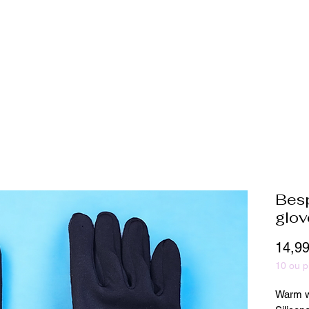
uées pour
plus
Besp
glov
14,9
10 ou p
Warm wi